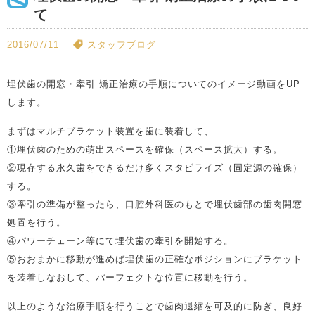
て
2016/07/11
スタッフブログ
埋伏歯の開窓・牽引 矯正治療の手順についてのイメージ動画をUP
します。
まずはマルチブラケット装置を歯に装着して、
①埋伏歯のための萌出スペースを確保（スペース拡大）する。
②現存する永久歯をできるだけ多くスタビライズ（固定源の確保）
する。
③牽引の準備が整ったら、口腔外科医のもとで埋伏歯部の歯肉開窓
処置を行う。
④パワーチェーン等にて埋伏歯の牽引を開始する。
⑤おおまかに移動が進めば埋伏歯の正確なポジションにブラケット
を装着しなおして、パーフェクトな位置に移動を行う。
以上のような治療手順を行うことで歯肉退縮を可及的に防ぎ、良好