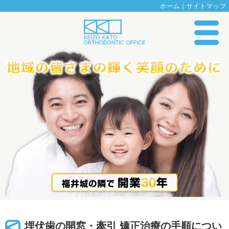
ホーム
｜
サイトマップ
埋伏歯の開窓・牽引 矯正治療の手順につい