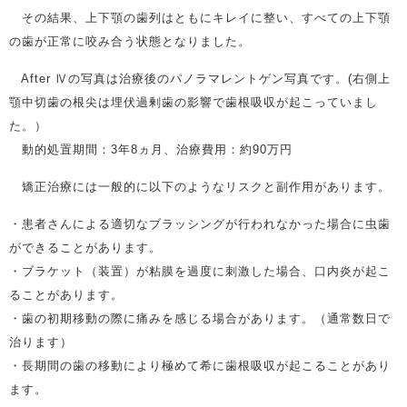
その結果、上下顎の歯列はともにキレイに整い、すべての上下顎
の歯が正常に咬み合う状態となりました。
After Ⅳの写真は治療後のパノラマレントゲン写真です。(右側上
顎中切歯の根尖は埋伏過剰歯の影響で歯根吸収が起こっていまし
た。）
動的処置期間：3年8ヵ月、治療費用：約90万円
矯正治療には一般的に以下のようなリスクと副作用があります。
・患者さんによる適切なブラッシングが行われなかった場合に虫歯
ができることがあります。
・ブラケット（装置）が粘膜を過度に刺激した場合、口内炎が起こ
ることがあります。
・歯の初期移動の際に痛みを感じる場合があります。（通常数日で
治ります）
・長期間の歯の移動により極めて希に歯根吸収が起こることがあり
ます。