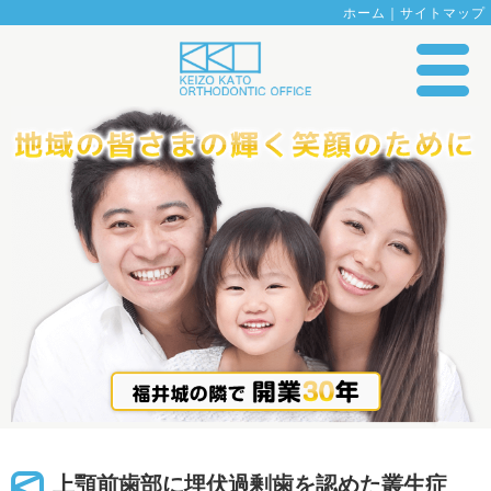
ホーム
｜
サイトマップ
上顎前歯部に埋伏過剰歯を認めた叢生症