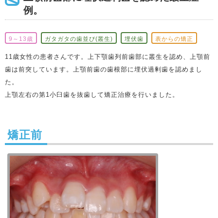
例。
9～13歳
ガタガタの歯並び(叢生)
埋伏歯
表からの矯正
11歳女性の患者さんです。上下顎歯列前歯部に叢生を認め、上顎前
歯は前突しています。上顎前歯の歯根部に埋伏過剰歯を認めまし
た。
上顎左右の第1小臼歯を抜歯して矯正治療を行いました。
矯正前