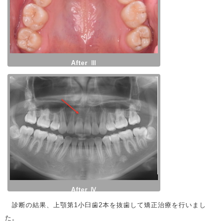
After Ⅲ
After Ⅳ
診断の結果、上顎第1小臼歯2本を抜歯して矯正治療を行いまし
た。