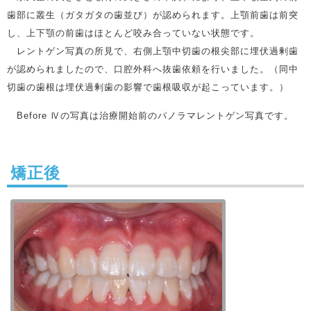
歯部に叢生（ガタガタの歯並び）が認められます。上顎前歯は前突
し、上下顎の前歯はほとんど咬み合っていない状態です。
レントゲン写真の所見で、右側上顎中切歯の根尖部に埋伏過剰歯
が認められましたので、口腔外科へ抜歯依頼を行いました。（同中
切歯の歯根は埋伏過剰歯の影響で歯根吸収が起こっています。）
Before Ⅳの写真は治療開始前のパノラマレントゲン写真です。
矯正後