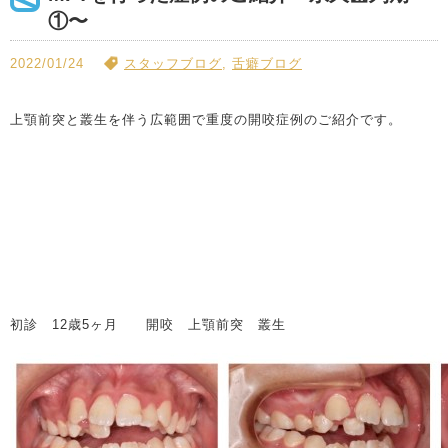
①〜
2022/01/24
スタッフブログ
,
舌癖ブログ
上顎前突と叢生を伴う広範囲で重度の開咬症例のご紹介です。
初診 12歳5ヶ月 開咬 上顎前突 叢生