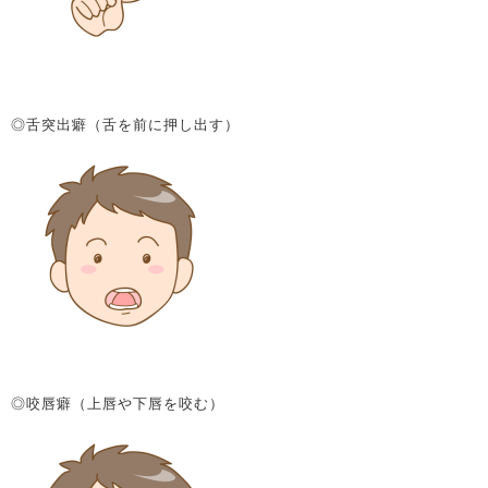
◎舌突出癖（舌を前に押し出す）
◎咬唇癖（上唇や下唇を咬む）