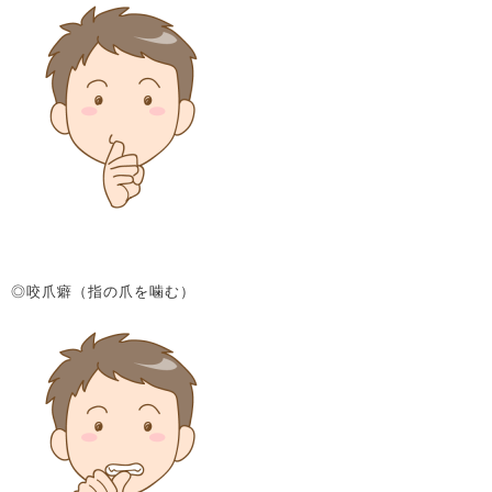
◎咬爪癖（指の爪を噛む）