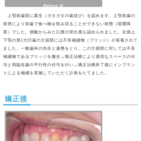
Before Ⅳ
上顎前歯部に叢生（ガタガタの歯並び）を認めます。上顎前歯の
前突により前歯で食べ物を咬み切ることができない状態（咀嚼障
害）でした。側貌からみた口唇の突出感も認められました。左側上
下顎の第1大臼歯の欠損部には不良補綴物（ブリッジ）が装着されて
ました。一般歯科の先生と連携をとり、この欠損部に対しては不良
補綴物であるブリッジを撤去→矯正治療により適切なスペースの付
与と両臨在歯の平行性の付与を行い→矯正治療終了後にインプラン
トによる補綴を実施していただく計画をたてました。
矯正後