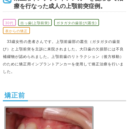
療を行なった成人の上顎前突症例。
30代
出っ歯(上顎前突)
ガタガタの歯並び(叢生)
表からの矯正
33歳女性の患者さんです。上顎前歯部の叢生（ガタガタの歯並
び）と上顎前突を主訴に来院されました。大臼歯の欠損部には不良
補綴物が認められました。上顎前歯のリトラクション（後方移動）
のために矯正用インプラントアンカーを使用して矯正治療を行いま
した。
矯正前