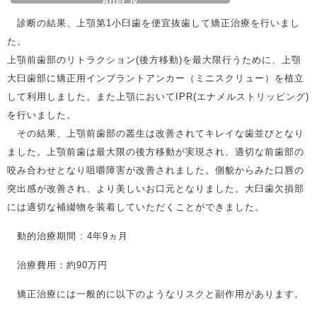
After Ⅳ
診断の結果、上顎第1小臼歯を便宜抜歯して矯正治療を行いまし
た。
上顎前歯部のリトラクション(後方移動)を最大限行うために、上顎
大臼歯部に矯正用インプラントアンカー（ミニスクリュー）を植立
して利用しました。また上顎においてIPR(エナメルストリッピング)
を行いました。
その結果、上顎前歯部の叢生は改善されてキレイな歯並びとなり
ました。上顎前歯は最大限の後方移動が実現され、適切な前歯部の
咬み合わせとなり咀嚼障害が改善されました。側貌からみた口唇の
突出感が改善され、より美しいお口元となりました。大臼歯欠損部
には適切な補綴物を装着していただくことができました。
動的治療期間 : 4年9ヵ月
治療費用：約90万円
矯正治療には一般的に以下のようなリスクと副作用があります。