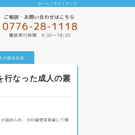
ホーム
｜
サイトマップ
人の叢生症例。
を行なった成人の叢
）が認められ、小臼歯便宜抜歯にて矯