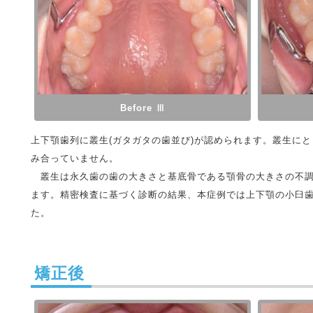
Before Ⅲ
上下顎歯列に叢生(ガタガタの歯並び)が認められます。叢生に
み合っていません。
叢生は永久歯の歯の大きさと基底骨である顎骨の大きさの不調和（D
ます。精密検査に基づく診断の結果、本症例では上下顎の小臼
た。
矯正後