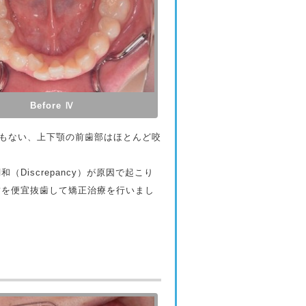
Before Ⅳ
ともない、上下顎の前歯部はほとんど咬
iscrepancy）が原因で起こり
歯を便宜抜歯して矯正治療を行いまし