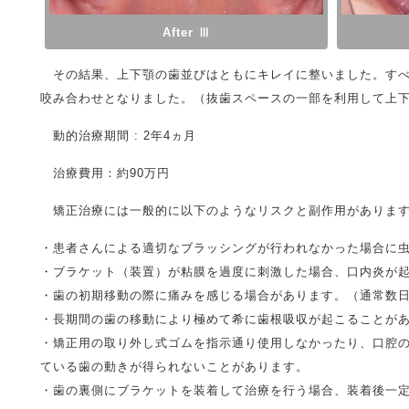
After Ⅲ
その結果、上下顎の歯並びはともにキレイに整いました。すべ
咬み合わせとなりました。（抜歯スペースの一部を利用して上
動的治療期間 : 2年4ヵ月
治療費用：約90万円
矯正治療には一般的に以下のようなリスクと副作用がありま
・患者さんによる適切なブラッシングが行われなかった場合に
・ブラケット（装置）が粘膜を過度に刺激した場合、口内炎が
・歯の初期移動の際に痛みを感じる場合があります。（通常数
・長期間の歯の移動により極めて希に歯根吸収が起こることが
・矯正用の取り外し式ゴムを指示通り使用しなかったり、口腔
ている歯の動きが得られないことがあります。
・歯の裏側にブラケットを装着して治療を行う場合、装着後一