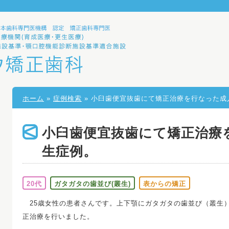
ホーム
»
症例検索
» 小臼歯便宜抜歯にて矯正治療を行なった成
小臼歯便宜抜歯にて矯正治療
生症例。
20代
ガタガタの歯並び(叢生)
表からの矯正
25歳女性の患者さんです。上下顎にガタガタの歯並び（叢生
正治療を行いました。