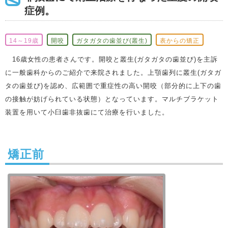
症例。
14～19歳
開咬
ガタガタの歯並び(叢生)
表からの矯正
16歳女性の患者さんです。開咬と叢生(ガタガタの歯並び)を主訴
に一般歯科からのご紹介で来院されました。上顎歯列に叢生(ガタガ
タの歯並び)を認め、広範囲で重症性の高い開咬（部分的に上下の歯
の接触が妨げられている状態）となっています。マルチブラケット
装置を用いて小臼歯非抜歯にて治療を行いました。
矯正前