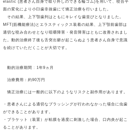
elastic (患者さん自身で取り外しのできる輪ゴム)を用いて、咬合平
面の変化により小臼歯非抜歯にて矯正治療を行いました。
その結果、上下顎歯列はともにキレイな歯並びとなりました。
MFT(筋機能療法)とエラスティックス装着の結果、上下顎前歯部は
適切な咬み合わせとなり咀嚼障害・発音障害はともに改善されまし
た。動的治療終了後も舌突出癖が起こらぬよう患者さん自身で意識
を続けていただくことが大切です。
動的治療期間 : 1年9ヵ月
治療費用：約90万円
矯正治療には一般的に以下のようなリスクと副作用があります。
・患者さんによる適切なブラッシングが行われなかった場合に虫歯
ができることがあります。
・ブラケット（装置）が粘膜を過度に刺激した場合、口内炎が起こ
ることがあります。