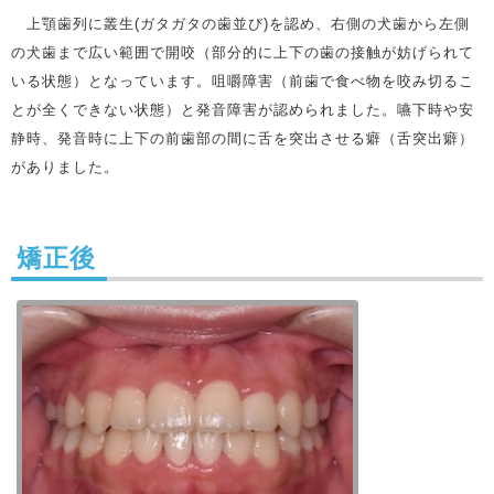
上顎歯列に叢生(ガタガタの歯並び)を認め、右側の犬歯から左側
の犬歯まで広い範囲で開咬（部分的に上下の歯の接触が妨げられて
いる状態）となっています。咀嚼障害（前歯で食べ物を咬み切るこ
とが全くできない状態）と発音障害が認められました。嚥下時や安
静時、発音時に上下の前歯部の間に舌を突出させる癖（舌突出癖）
がありました。
矯正後