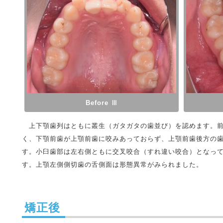
Before Ⅲ
上下顎歯列はともに叢生（ガタガタの歯並び）を認めます。前
く、下顎前歯が上顎前歯に咬みあっておらず、上顎前歯後方の
す。小臼歯部は左右側ともに交叉咬合（すれ違い咬合）となっ
す。上顎左側側切歯の舌側面は形態異常がみられました。
矯正後