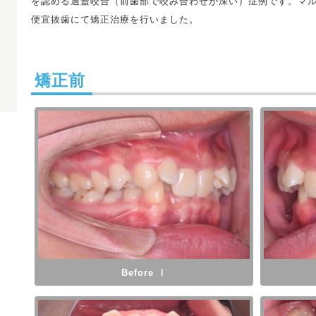
を認める過蓋咬合（前歯部で咬み合わせが深い）症例です。マ
便宜抜歯にて矯正治療を行いました。
矯正前
Before Ⅰ