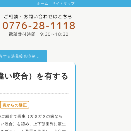
ホーム
｜
サイトマップ
有する過蓋咬合症例 。
違い咬合）を有する
表からの矯正
のご紹介で叢生（ガタガタの歯なら
違い咬合）を認め、上下顎歯列に叢生