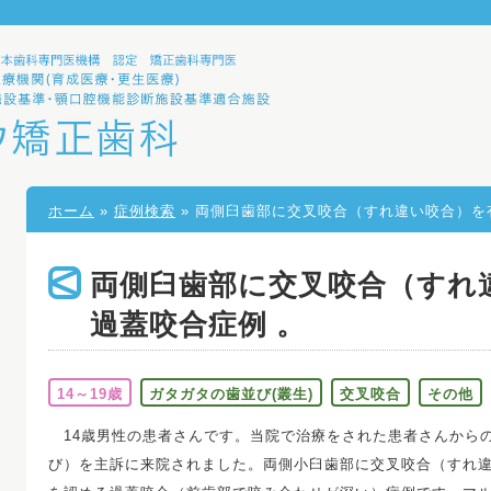
ホーム
»
症例検索
» 両側臼歯部に交叉咬合（すれ違い咬合）を
両側臼歯部に交叉咬合（すれ
過蓋咬合症例 。
14～19歳
ガタガタの歯並び(叢生)
交叉咬合
その他
14歳男性の患者さんです。当院で治療をされた患者さんから
び）を主訴に来院されました。両側小臼歯部に交叉咬合（すれ