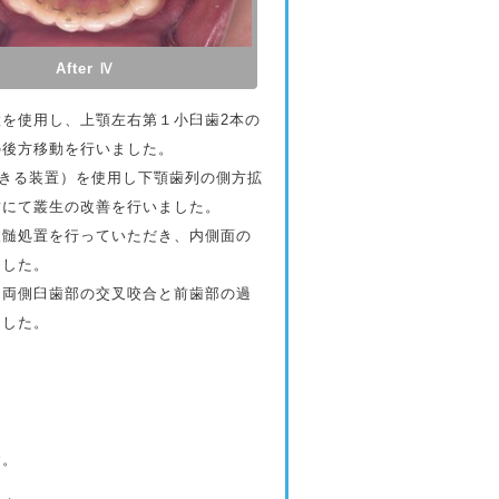
After Ⅳ
を使用し、上顎左右第１小臼歯2本の
の後方移動を行いました。
しのできる装置）を使用し下顎歯列の側方拡
歯にて叢生の改善を行いました。
髄処置を行っていただき、内側面の
ました。
両側臼歯部の交叉咬合と前歯部の過
ました。
す。