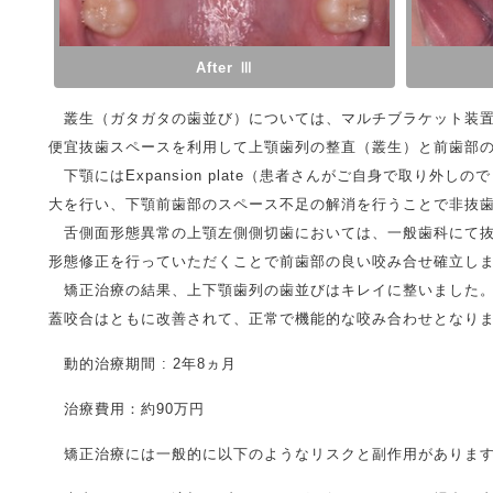
After Ⅲ
叢生（ガタガタの歯並び）については、マルチブラケット装置
便宜抜歯スペースを利用して上顎歯列の整直（叢生）と前歯部
下顎にはExpansion plate（患者さんがご自身で取り外
大を行い、下顎前歯部のスペース不足の解消を行うことで非抜
舌側面形態異常の上顎左側側切歯においては、一般歯科にて抜
形態修正を行っていただくことで前歯部の良い咬み合せ確立し
矯正治療の結果、上下顎歯列の歯並びはキレイに整いました。
蓋咬合はともに改善されて、正常で機能的な咬み合わせとなり
動的治療期間 : 2年8ヵ月
治療費用：約90万円
矯正治療には一般的に以下のようなリスクと副作用がありま