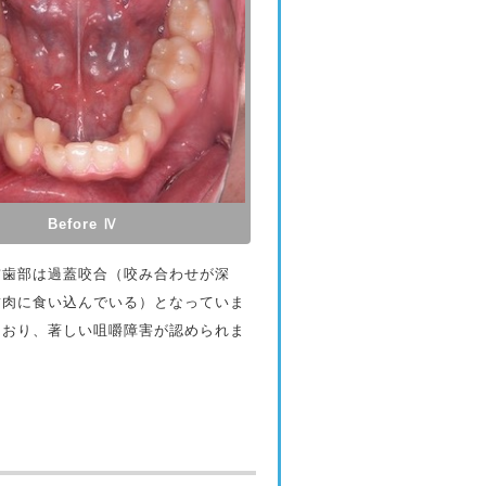
Before Ⅳ
歯部は過蓋咬合（咬み合わせが深
歯肉に食い込んでいる）となっていま
ており、著しい咀嚼障害が認められま