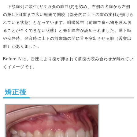
下顎歯列に叢生(ガタガタの歯並び)を認め、右側の犬歯から左側
の第1小臼歯まで広い範囲で開咬（部分的に上下の歯の接触が妨げら
れている状態）となっています。咀嚼障害（前歯で食べ物を咬み切
ることが全くできない状態）と発音障害が認められました。嚥下時
や安静時、発音時に上下の前歯部の間に舌を突出させる癖（舌突出
癖）がありました。
Before Ⅳは、舌圧により歯が押されて前歯の咬み合わせが離れてい
くイメージです。
矯正後