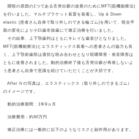
開咬の原因の1つである舌突出癖の改善のためにMFT(筋機能療法)
を行いました。マルチブラケット装置を装着し、Up & Down
elastic (患者さん自身で取り外しのできる輪ゴム)を用いて、咬合平
面の変化により小臼歯非抜歯にて矯正治療を行いました。
その結果、上下顎歯列はともにキレイな歯並びとなりました。
MFT(筋機能療法)とエラスティックス装着への患者さんの協力も良
く、上下顎前歯部は適切な咬み合わせとなり咀嚼障害・発音障害は
ともに改善されました。動的治療終了後も舌突出癖が再発しないよ
う患者さん自身で意識を続けていただくことが大切です。
After Ⅳの写真は、エラスティックス（取り外しのできるゴム）
のイメージです。
動的治療期間 : 1年9ヵ月
治療費用：約90万円
矯正治療には一般的に以下のようなリスクと副作用があります。