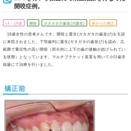
開咬症例。
14～19歳
開咬
ガタガタの歯並び(叢生)
表からの矯正
16歳女性の患者さんです。開咬と叢生(ガタガタの歯並び)を主訴
に来院されました。下顎歯列に叢生(ガタガタの歯並び)を認め、広
範囲で重症性の高い開咬（部分的に上下の歯の接触が妨げられてい
る状態）となっています。マルチブラケット装置を用いて小臼歯非
抜歯にて治療を行いました。
矯正前