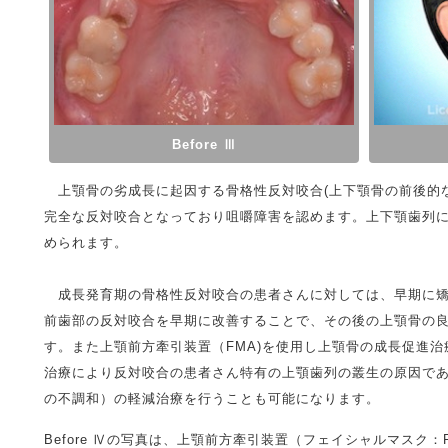
Before Ⅲ
上顎骨の劣成長に起因する骨格性反対咬合(上下顎骨の前後的な
完全な反対咬合となっており咀嚼障害を認めます。上下顎歯列に
められます。
成長発育期の骨格性反対咬合の患者さんに対しては、早期に矯
前歯部の反対咬合を早期に改善することで、その後の上顎骨の
す。また上顎前方牽引装置（FMA)を使用し上顎骨の成長促進
治療により反対咬合の患者さん特有の上顎歯列の叢生の原因であるDis
の不調和）の軽減治療を行うことも可能になります。
Before Ⅳの写真は、上顎前方牽引装置（フェイシャルマスク：