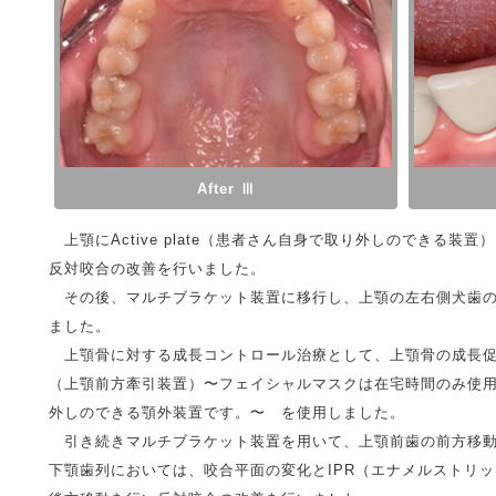
After Ⅲ
上顎にActive plate（患者さん自身で取り外しのできる装
反対咬合の改善を行いました。
その後、マルチブラケット装置に移行し、上顎の左右側犬歯の
ました。
上顎骨に対する成長コントロール治療として、上顎骨の成長促
（上顎前方牽引装置）〜フェイシャルマスクは在宅時間のみ使
外しのできる顎外装置です。〜 を使用しました。
引き続きマルチブラケット装置を用いて、上顎前歯の前方移動
下顎歯列においては、咬合平面の変化とIPR（エナメルストリ