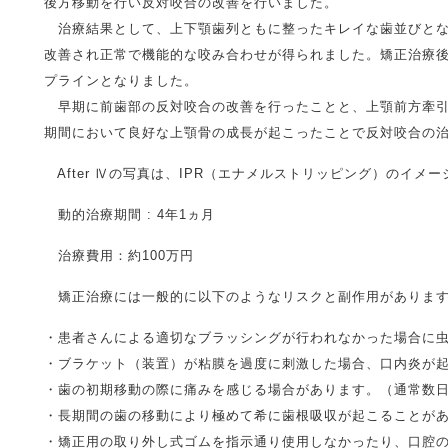
後方移動を行い反対咬合の改善を行いました。
治療結果として、上下顎歯列ともに整ったキレイな歯並びとな
改善され正常で機能的な咬み合わせが得られました。矯正治療
プラインとなりました。
早期に前歯部の反対咬合の改善を行ったことと、上顎前方牽引
期間において良好な上顎骨の成長が起こったことで反対咬合の
After Ⅳの写真は、IPR（エナメルストリッピング）のイメー
動的治療期間 : 4年1ヵ月
治療費用：約100万円
矯正治療には一般的に以下のようなリスクと副作用がありま
・患者さんによる適切なブラッシングが行われなかった場合に
・ブラケット（装置）が粘膜を過度に刺激した場合、口内炎が
・歯の初期移動の際に痛みを感じる場合があります。（通常数
・長期間の歯の移動により極めて希に歯根吸収が起こることが
・矯正用の取り外し式ゴムを指示通り使用しなかったり、口腔