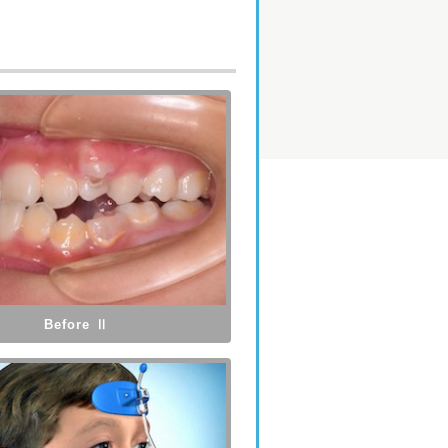
Before Ⅱ