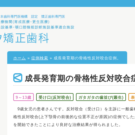
ホーム
»
症例検索
» 成長発育期の骨格性反対咬合症例。
成長発育期の骨格性反対咬合
9～13歳
受け口(反対咬合)
ガタガタの歯並び(叢生)
表
9歳女児の患者さんです。反対咬合（受け口）を主訴に一般歯
格性反対咬合(上下顎骨の前後的な位置不正が原因)の症例でし
を開始できたことにより良好な治療結果が得られました。