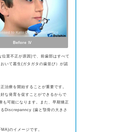
Before Ⅳ
位置不正が原因)で、前歯部はすべて
おいて叢生(ガタガタの歯並び）が認
正治療を開始することが重要です。
良好な発育を促すことができるからで
治療も可能になります。また、早期矯正
crepanncy (歯と顎骨の大きさ
FMA)のイメージです。