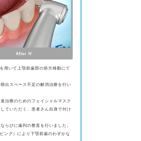
After Ⅳ
置）を用いて上顎前歯部の前方移動にて
萌出スペース不足の解消治療を行い
進治療のためのフェイシャルマスク
用していただく、患者さん自身で付け
ならびに歯列の整直を行いました。
ッピング）により下顎前歯のわずかな