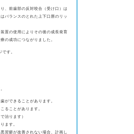
り、前歯部の反対咬合（受け口）は
後はバランスのとれた上下口唇のリッ
装置の使用によりその後の成長発育
治療の成功につながりました。
ジです。
す。
虫歯ができることがあります。
起こることがあります。
日で治ります）
あります。
の悪習癖が改善されない場合、計画し