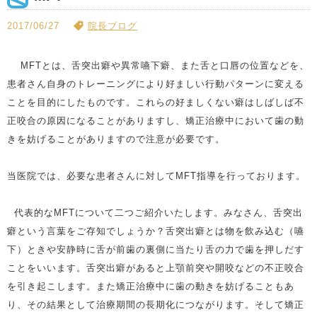
2017/06/27
院長ブログ
MFTとは、舌突出癖や異常嚥下癖、また舌と口唇の位置などを、
患者さん自身のトレーニングにより好ましい行動パターンに変える
ことを目的にしたものです。これらの好ましくない癖はしばしば不
正咬合の原因になることがありますし、矯正治療中において歯の動
きを妨げることがありますので注意が必要です。
当医院では、必要な患者さんに対してMFT指導を行っております。
代表的なMFTについて二つご紹介いたします。みなさん、舌突出
癖という言葉をご存知でしょうか？舌突出癖とは物を飲み込む（嚥
下）ときや安静時に舌が前歯の裏側に当たり舌の力で歯を押しだす
ことをいいます。舌突出癖があると上顎前突や開咬などの不正咬合
を引き起こします。また矯正治療中に歯の動きを妨げることもあ
り、その結果として治療期間の長期化につながります。そして矯正