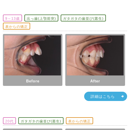
9～13歳
出っ歯(上顎前突)
ガタガタの歯並び(叢生)
表からの矯正
Before
After
詳細はこちら
20代
ガタガタの歯並び(叢生)
表からの矯正