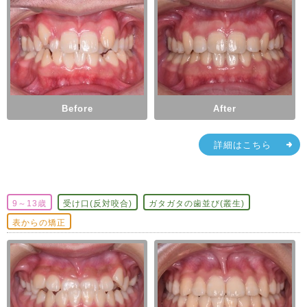
Before
After
詳細はこちら
9～13歳
受け口(反対咬合)
ガタガタの歯並び(叢生)
表からの矯正