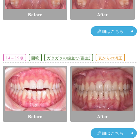
Before
After
詳細はこちら
14～19歳
開咬
ガタガタの歯並び(叢生)
表からの矯正
Before
After
詳細はこちら