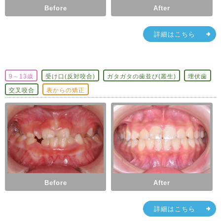
Before
After
詳細はこちら
9～13歳
受け口(反対咬合)
ガタガタの歯並び(叢生)
埋伏歯
交叉咬合
表からの矯正
Before
After
詳細はこちら