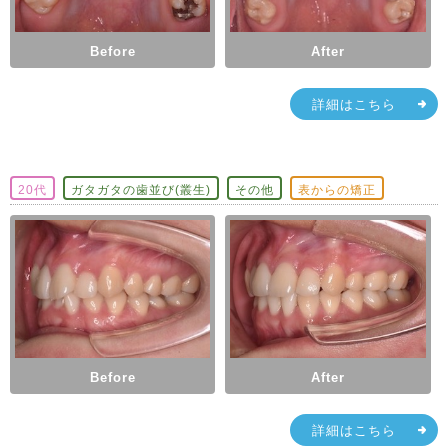
Before
After
詳細はこちら
20代
ガタガタの歯並び(叢生)
その他
表からの矯正
Before
After
詳細はこちら