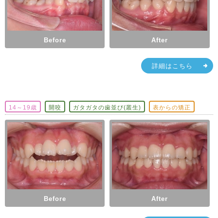
Before
After
詳細はこちら
14～19歳
開咬
ガタガタの歯並び(叢生)
表からの矯正
Before
After