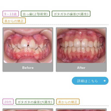
9～13歳
出っ歯(上顎前突)
ガタガタの歯並び(叢生)
表からの矯正
Before
After
詳細はこちら
20代
ガタガタの歯並び(叢生)
表からの矯正