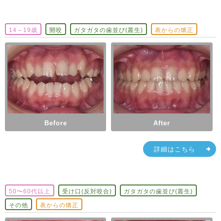
14～19歳
開咬
ガタガタの歯並び(叢生)
表からの矯正
Before
After
詳細はこちら
50〜60代以上
受け口(反対咬合)
ガタガタの歯並び(叢生)
その他
表からの矯正