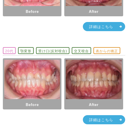
Before
After
詳細はこちら
20代
顎変形
受け口(反対咬合)
交叉咬合
表からの矯正
Before
After
詳細はこちら