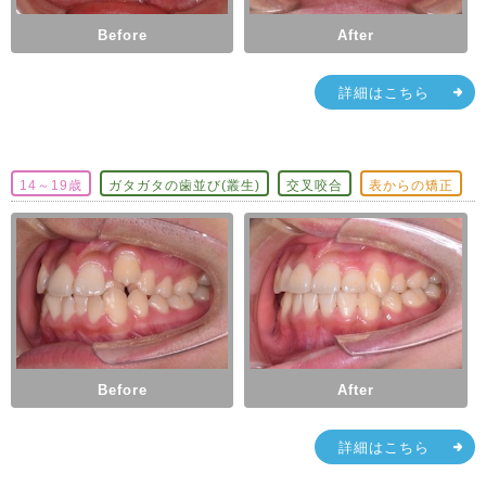
Before
After
詳細はこちら
14～19歳
ガタガタの歯並び(叢生)
交叉咬合
表からの矯正
Before
After
詳細はこちら