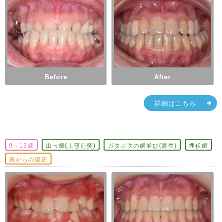
Before
After
詳細はこちら
9～13歳
出っ歯(上顎前突)
ガタガタの歯並び(叢生)
埋伏歯
表からの矯正