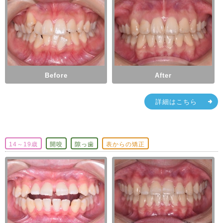
Before
After
詳細はこちら
14～19歳
開咬
隙っ歯
表からの矯正