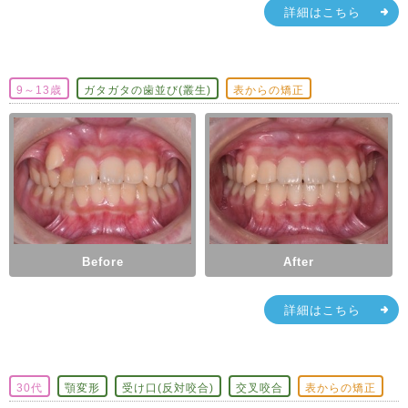
詳細はこちら
9～13歳
ガタガタの歯並び(叢生)
表からの矯正
Before
After
詳細はこちら
30代
顎変形
受け口(反対咬合)
交叉咬合
表からの矯正