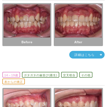
Before
After
詳細はこちら
14～19歳
ガタガタの歯並び(叢生)
交叉咬合
その他
表からの矯正