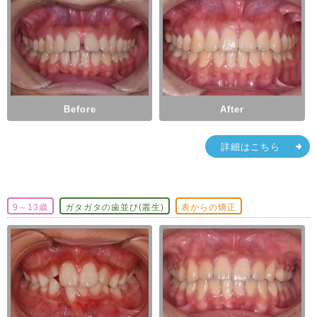
Before
After
詳細はこちら
9～13歳
ガタガタの歯並び(叢生)
表からの矯正