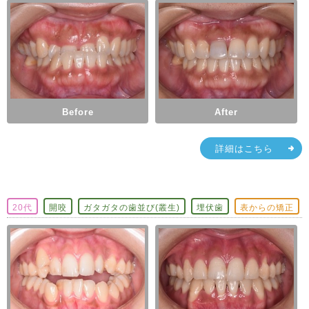
Before
After
詳細はこちら
20代
開咬
ガタガタの歯並び(叢生)
埋伏歯
表からの矯正