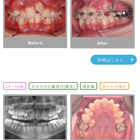
Before
After
詳細はこちら
14～19歳
ガタガタの歯並び(叢生)
埋伏歯
表からの矯正