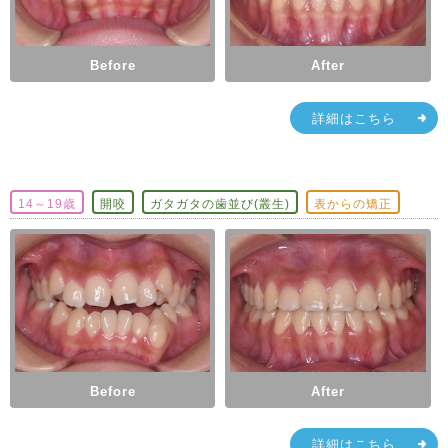
Before
After
詳細はこちら
14～19歳
開咬
ガタガタの歯並び(叢生)
表からの矯正
Before
After
詳細はこちら