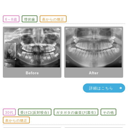
6～8歳
埋伏歯
表からの矯正
Before
After
詳細はこちら
30代
受け口(反対咬合)
ガタガタの歯並び(叢生)
その他
表からの矯正