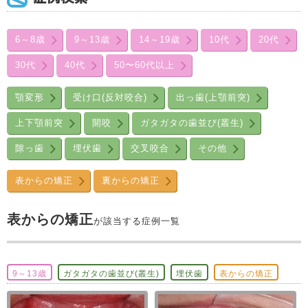
6～8歳
9～13歳
14～19歳
10代
20代
30代
40代
50〜60代以上
顎変形
受け口(反対咬合)
出っ歯(上顎前突)
上下顎前突
開咬
ガタガタの歯並び(叢生)
隙っ歯
埋伏歯
交叉咬合
その他
表からの矯正
裏からの矯正
表からの矯正
が該当する症例一覧
9～13歳
ガタガタの歯並び(叢生)
埋伏歯
表からの矯正