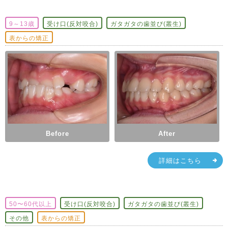
9～13歳
受け口(反対咬合)
ガタガタの歯並び(叢生)
表からの矯正
Before
After
詳細はこちら
50〜60代以上
受け口(反対咬合)
ガタガタの歯並び(叢生)
その他
表からの矯正