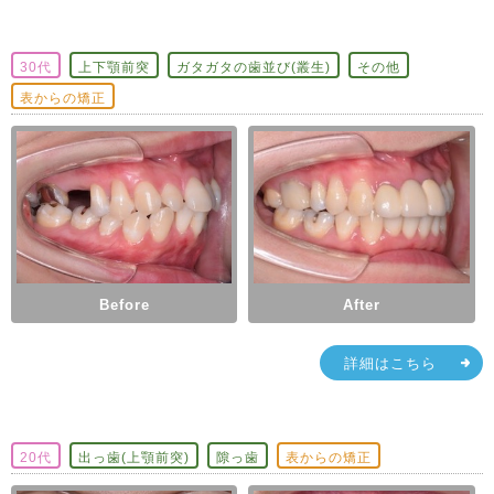
30代
上下顎前突
ガタガタの歯並び(叢生)
その他
表からの矯正
Before
After
詳細はこちら
20代
出っ歯(上顎前突)
隙っ歯
表からの矯正