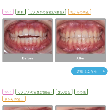
20代
開咬
ガタガタの歯並び(叢生)
表からの矯正
Before
After
詳細はこちら
20代
ガタガタの歯並び(叢生)
交叉咬合
その他
表からの矯正