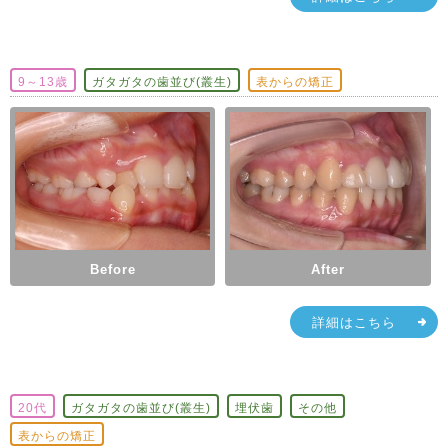
9～13歳
ガタガタの歯並び(叢生)
表からの矯正
Before
After
詳細はこちら
20代
ガタガタの歯並び(叢生)
埋伏歯
その他
表からの矯正