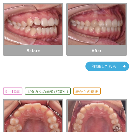
Before
After
詳細はこちら
9～13歳
ガタガタの歯並び(叢生)
表からの矯正