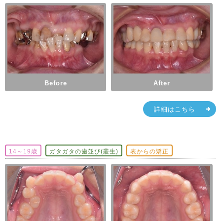
Before
After
詳細はこちら
14～19歳
ガタガタの歯並び(叢生)
表からの矯正