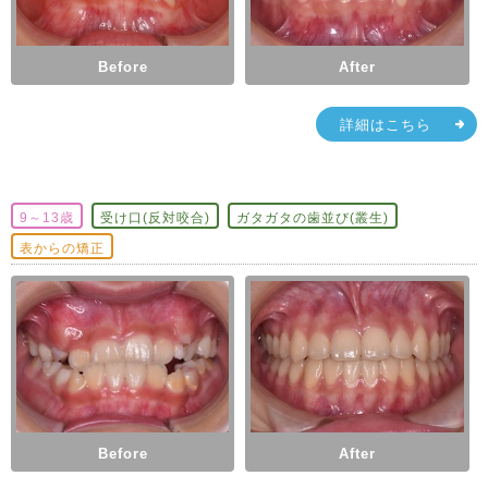
Before
After
詳細はこちら
9～13歳
受け口(反対咬合)
ガタガタの歯並び(叢生)
表からの矯正
Before
After