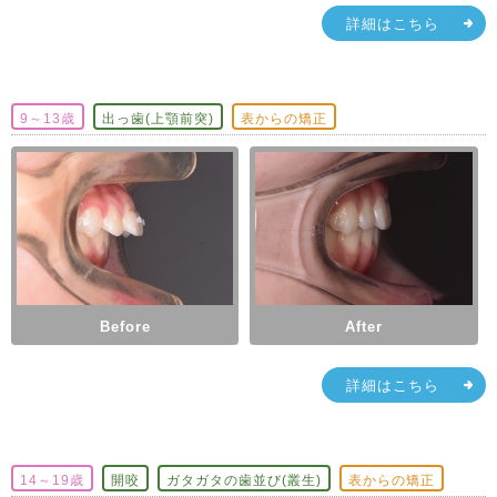
詳細はこちら
9～13歳
出っ歯(上顎前突)
表からの矯正
Before
After
詳細はこちら
14～19歳
開咬
ガタガタの歯並び(叢生)
表からの矯正