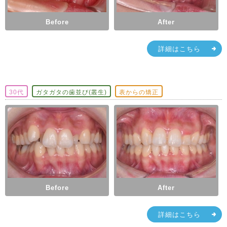
Before
After
詳細はこちら
30代
ガタガタの歯並び(叢生)
表からの矯正
Before
After
詳細はこちら