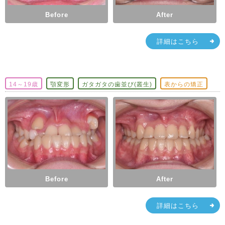
Before
After
詳細はこちら
14～19歳
顎変形
ガタガタの歯並び(叢生)
表からの矯正
Before
After
詳細はこちら