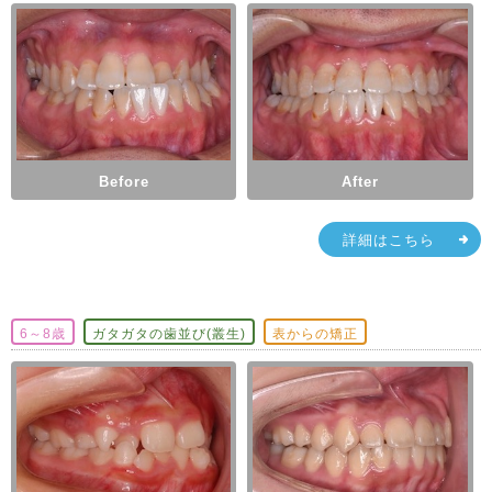
Before
After
詳細はこちら
6～8歳
ガタガタの歯並び(叢生)
表からの矯正